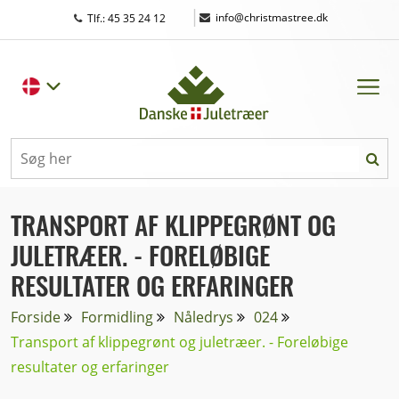
|
info@christmastree.dk
Tlf.: 45 35 24 12
TRANSPORT AF KLIPPEGRØNT OG
JULETRÆER. - FORELØBIGE
RESULTATER OG ERFARINGER
Forside
Formidling
Nåledrys
024
Transport af klippegrønt og juletræer. - Foreløbige
resultater og erfaringer