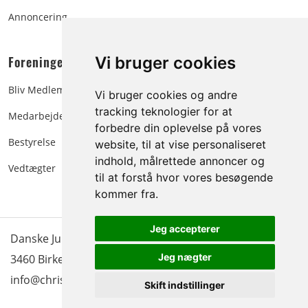
Annoncering
Foreningen:
Vi bruger cookies
Bliv Medlem
Vi bruger cookies og andre
tracking teknologier for at
Medarbejdere
forbedre din oplevelse på vores
Bestyrelse
website, til at vise personaliseret
indhold, målrettede annoncer og
Vedtægter
til at forstå hvor vores besøgende
kommer fra.
Jeg accepterer
Danske Juletræer - træer & grønt | Blokken 15 | DK-
Jeg nægter
3460 Birkerød |
Tlf.: 45 35 24 12
|
info@christmastree.dk
Skift indstillinger