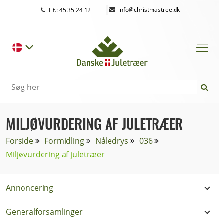
|
info@christmastree.dk
Tlf.: 45 35 24 12
MILJØVURDERING AF JULETRÆER
Forside
Formidling
Nåledrys
036
Miljøvurdering af juletræer
Annoncering
Generalforsamlinger