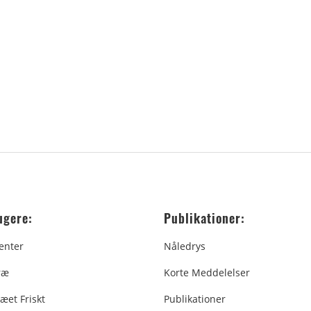
ugere:
Publikationer:
enter
Nåledrys
ræ
Korte Meddelelser
æet Friskt
Publikationer