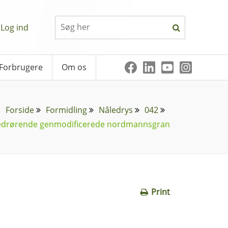
Log ind
Forbrugere
Om os
Forside
Formidling
Nåledrys
042
vedrørende genmodificerede nordmannsgran
Print