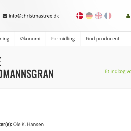
info@christmastree.dk
ning
Økonomi
Formidling
Find producent
E
RDMANNSGRAN
Et indlæg 
ter(e):
Ole K. Hansen