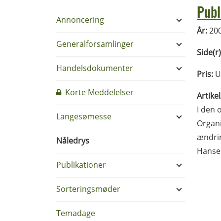
Publ
Annoncering
År:
20
Generalforsamlinger
Side(r)
Handelsdokumenter
Pris:
U
Korte Meddelelser
Artike
I den 
Langesømesse
Organi
ændrin
Nåledrys
Hansen
Publikationer
Sorteringsmøder
Temadage