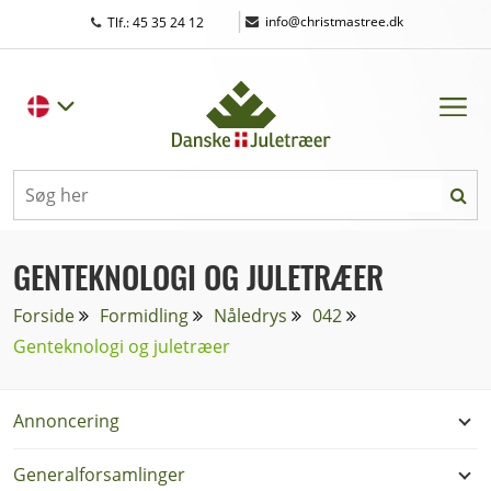
|
info@christmastree.dk
Tlf.: 45 35 24 12
GENTEKNOLOGI OG JULETRÆER
Forside
Formidling
Nåledrys
042
Genteknologi og juletræer
Annoncering
Generalforsamlinger