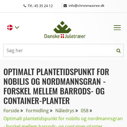
|
info@christmastree.dk
Tlf.: 45 35 24 12
OPTIMALT PLANTETIDSPUNKT FOR
NOBILIS OG NORDMANNSGRAN -
FORSKEL MELLEM BARRODS- OG
CONTAINER-PLANTER
Forside
Formidling
Nåledrys
058
Optimalt plantetidspunkt for nobilis og nordmannsgran
- forskel mellem barrods- og container-planter