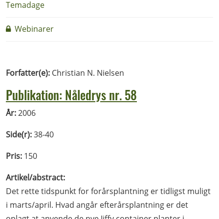
Temadage
Webinarer
Forfatter(e):
Christian N. Nielsen
Publikation: Nåledrys nr. 58
År:
2006
Side(r):
38-40
Pris:
150
Artikel/abstract:
Det rette tidspunkt for forårsplantning er tidligst muligt
i marts/april. Hvad angår efterårsplantning er det
oplagt at anvende de nye Jiffy container planter i