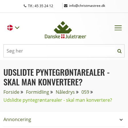
|
info@christmastree.dk
Tlf.: 45 35 24 12
UDSLIDTE PYNTEGRØNTAREALER -
SKAL MAN KONVERTERE?
Forside
Formidling
Nåledrys
059
Udslidte pyntegrøntarealer - skal man konvertere?
Annoncering