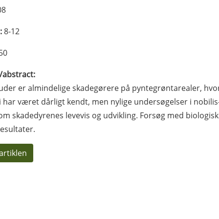
08
:
8-12
50
l/abstract:
der er almindelige skadegørere på pyntegrøntarealer, hvo
i har været dårligt kendt, men nylige undersøgelser i nobili
om skadedyrenes levevis og udvikling. Forsøg med biologis
esultater.
artiklen