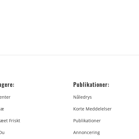
ugere:
Publikationer:
enter
Nåledrys
ræ
Korte Meddelelser
æet Friskt
Publikationer
 Du
Annoncering