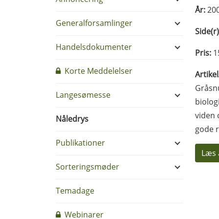
År:
20
Generalforsamlinger
Side(r)
Handelsdokumenter
Pris:
1
Korte Meddelelser
Artike
Gråsnu
Langesømesse
biolog
viden 
Nåledrys
gode r
Publikationer
Læs 
Sorteringsmøder
Temadage
Webinarer