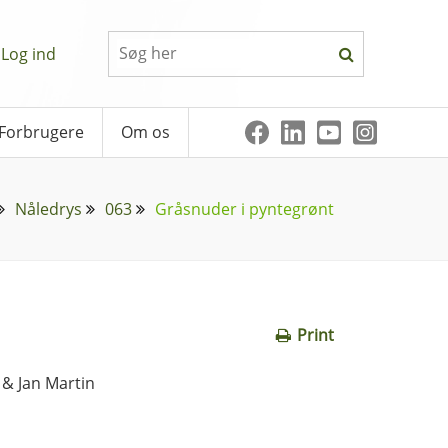
Log ind
Forbrugere
Om os
Nåledrys
063
Gråsnuder i pyntegrønt
Print
 & Jan Martin