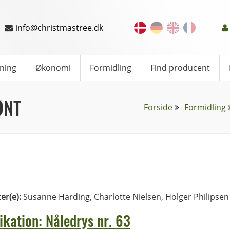
info@christmastree.dk
ning
Økonomi
Formidling
Find producent
ØNT
Forside
Formidling
ter(e):
Susanne Harding, Charlotte Nielsen, Holger Philipsen
ikation: Nåledrys nr. 63