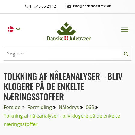
|
info@christmastree.dk
Tlf.: 45 35 24 12
TOLKNING AF NÅLEANALYSER - BLIV
KLOGERE PÅ DE ENKELTE
NÆRINGSSTOFFER
Forside
Formidling
Nåledrys
065
Tolkning af nåleanalyser - bliv klogere på de enkelte
næringsstoffer