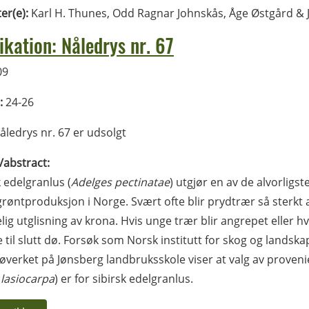
ter(e):
Karl H. Thunes, Odd Ragnar Johnskås, Åge Østgård & 
ikation: Nåledrys nr. 67
09
:
24-26
ledrys nr. 67 er udsolgt
l/abstract:
k edelgranlus (
Adelges pectinatae
) utgjør en av de alvorligst
røntproduksjon i Norge. Svært ofte blir prydtrær så sterkt 
lig utglisning av krona. Hvis unge trær blir angrepet eller h
 til slutt dø. Forsøk som Norsk institutt for skog og lands
øverket på Jønsberg landbruksskole viser at valg av provenien
 lasiocarpa
) er for sibirsk edelgranlus.