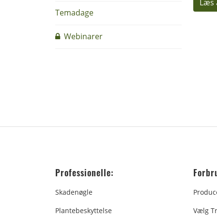
Læs 
Temadage
Webinarer
Professionelle:
Forbr
Skadenøgle
Produc
Plantebeskyttelse
Vælg T