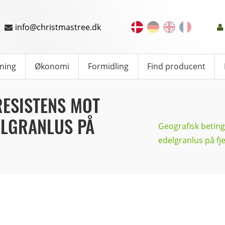
info@christmastree.dk
ning
Økonomi
Formidling
Find producent
RESISTENS MOT
ELGRANLUS PÅ
Geografisk beting
edelgranlus på fj