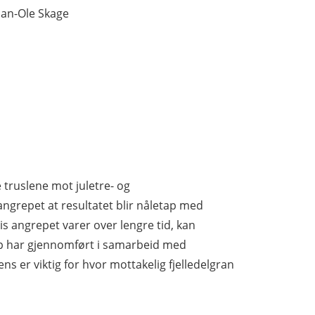
Jan-Ole Skage
e truslene mot juletre- og
angrepet at resultatet blir nåletap med
vis angrepet varer over lengre tid, kan
kap har gjennomført i samarbeid med
s er viktig for hvor mottakelig fjelledelgran