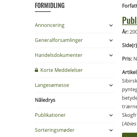
FORMIDLING
Forfat
Publ
Annoncering
År:
20
Generalforsamlinger
Side(r)
Handelsdokumenter
Pris:
Nå
Korte Meddelelser
Artike
Sibirs
Langesømesse
pynteg
betyde
Nåledrys
trærne
Publikationer
Skogfr
(
Abies
Sorteringsmøder