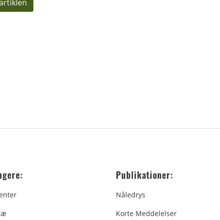
artiklen
ugere:
Publikationer:
enter
Nåledrys
ræ
Korte Meddelelser