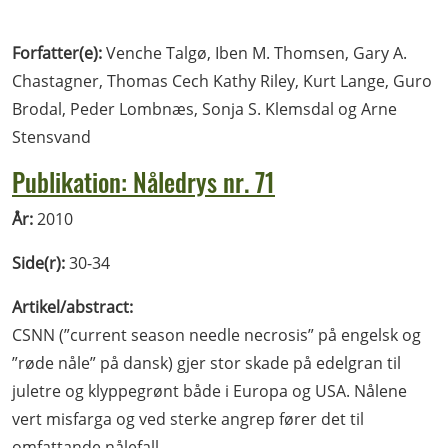
Forfatter(e):
Venche Talgø, Iben M. Thomsen, Gary A.
Chastagner, Thomas Cech Kathy Riley, Kurt Lange, Guro
Brodal, Peder Lombnæs, Sonja S. Klemsdal og Arne
Stensvand
Publikation: Nåledrys nr. 71
År:
2010
Side(r):
30-34
Artikel/abstract:
CSNN (”current season needle necrosis” på engelsk og
”røde nåle” på dansk) gjer stor skade på edelgran til
juletre og klyppegrønt både i Europa og USA. Nålene
vert misfarga og ved sterke angrep fører det til
omfattande nålefall.