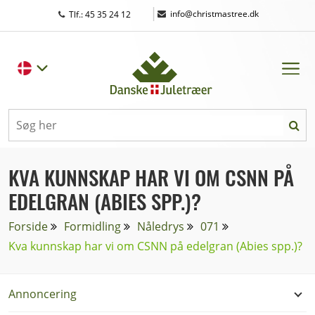
|
info@christmastree.dk
Tlf.: 45 35 24 12
KVA KUNNSKAP HAR VI OM CSNN PÅ
EDELGRAN (ABIES SPP.)?
Forside
Formidling
Nåledrys
071
Kva kunnskap har vi om CSNN på edelgran (Abies spp.)?
Annoncering