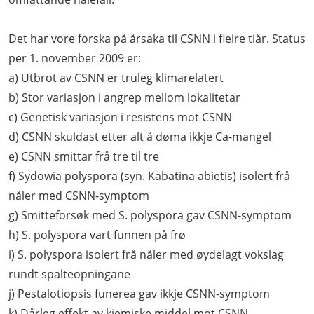
Det har vore forska på årsaka til CSNN i fleire tiår. Status
per 1. november 2009 er:
a) Utbrot av CSNN er truleg klimarelatert
b) Stor variasjon i angrep mellom lokalitetar
c) Genetisk variasjon i resistens mot CSNN
d) CSNN skuldast etter alt å døma ikkje Ca-mangel
e) CSNN smittar frå tre til tre
f) Sydowia polyspora (syn. Kabatina abietis) isolert frå
nåler med CSNN-symptom
g) Smitteforsøk med S. polyspora gav CSNN-symptom
h) S. polyspora vart funnen på frø
i) S. polyspora isolert frå nåler med øydelagt vokslag
rundt spalteopningane
j) Pestalotiopsis funerea gav ikkje CSNN-symptom
k) Dårleg effekt av kjemiske middel mot CSNN