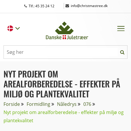
|
info@christmastree.dk
Tlf.: 45 35 24 12
NYT PROJEKT OM
AREALFORBEREDELSE - EFFEKTER PÅ
MILJØ OG PLANTEKVALITET
Forside
Formidling
Nåledrys
076
Nyt projekt om arealforberedelse - effekter på miljø og
plantekvalitet