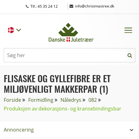
|
info@christmastree.dk
Tlf.: 45 35 24 12
FLISASKE OG GYLLEFIBRE ER ET
MILJØVENLIGT MAKKERPAR (1)
Forside
Formidling
Nåledrys
082
Produksjon av dekorasjons- og kransebindingsbar
Annoncering