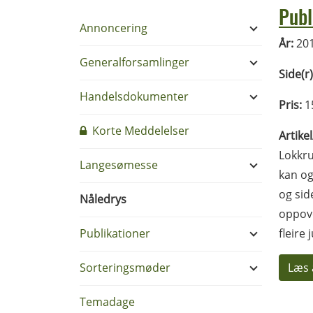
Publ
Annoncering
År:
20
Generalforsamlinger
Side(r)
Handelsdokumenter
Pris:
1
Korte Meddelelser
Artike
Lokkru
Langesømesse
kan og
og sid
Nåledrys
oppove
Publikationer
fleire 
Sorteringsmøder
Læs 
Temadage