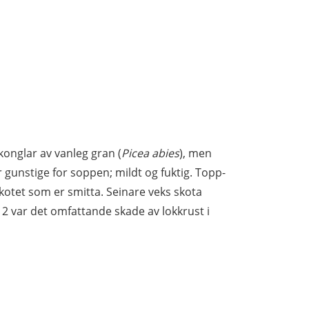
konglar av vanleg gran (
Picea abies
), men
r gunstige for soppen; mildt og fuktig. Topp-
otet som er smitta. Seinare veks skota
012 var det omfattande skade av lokkrust i