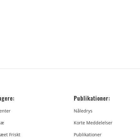
ugere:
Publikationer:
enter
Nåledrys
ræ
Korte Meddelelser
æet Friskt
Publikationer