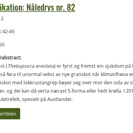
ikation: Nåledrys nr. 82
12
:
42-45
50
l/abstract:
st (
Thekopsora areolata
) er fyrst og fremst ein sjukdom på 
så føra til unormal vekst av nye granskot når klimatilhøva e
eskot med lokkrustangrep bøyer seg over mot den sida av sk
r, og dei kan då verta nærast S-forma eller heilt krølla. I 2
juletrefelt, spesielt på Austlandet.
artiklen