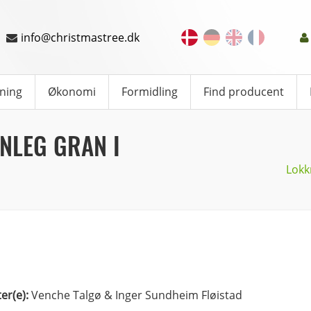
info@christmastree.dk
ning
Økonomi
Formidling
Find producent
NLEG GRAN I
Lokk
ter(e):
Venche Talgø & Inger Sundheim Fløistad