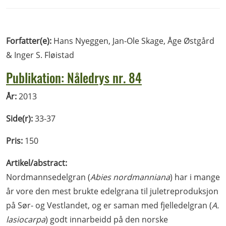
Forfatter(e):
Hans Nyeggen, Jan-Ole Skage, Åge Østgård
& Inger S. Fløistad
Publikation: Nåledrys nr. 84
År:
2013
Side(r):
33-37
Pris:
150
Artikel/abstract:
Nordmannsedelgran (
Abies nordmanniana
) har i mange
år vore den mest brukte edelgrana til juletreproduksjon
på Sør- og Vestlandet, og er saman med fjelledelgran (
A.
lasiocarpa
) godt innarbeidd på den norske