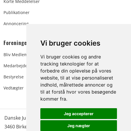
Korte Meddelelser
Publikationer
Annoncering
Foreningen:
Vi bruger cookies
Bliv Medlem
Vi bruger cookies og andre
tracking teknologier for at
Medarbejdere
forbedre din oplevelse på vores
Bestyrelse
website, til at vise personaliseret
indhold, målrettede annoncer og
Vedtægter
til at forstå hvor vores besøgende
kommer fra.
Jeg accepterer
Danske Juletræer - træer & grønt | Blokken 15 | DK-
Jeg nægter
3460 Birkerød |
Tlf.: 45 35 24 12
|