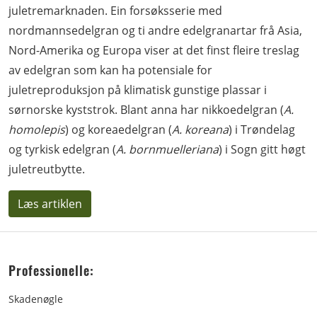
juletremarknaden. Ein forsøksserie med
nordmannsedelgran og ti andre edelgranartar frå Asia,
Nord-Amerika og Europa viser at det finst fleire treslag
av edelgran som kan ha potensiale for
juletreproduksjon på klimatisk gunstige plassar i
sørnorske kyststrok. Blant anna har nikkoedelgran (
A.
homolepis
) og koreaedelgran (
A. koreana
) i Trøndelag
og tyrkisk edelgran (
A. bornmuelleriana
) i Sogn gitt høgt
juletreutbytte.
Læs artiklen
Professionelle:
Skadenøgle