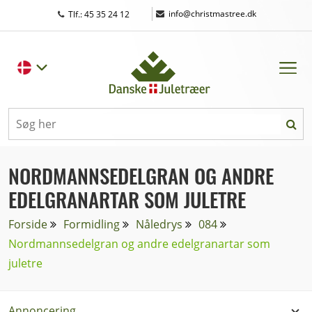
|
info@christmastree.dk
Tlf.: 45 35 24 12
NORDMANNSEDELGRAN OG ANDRE
EDELGRANARTAR SOM JULETRE
Forside
Formidling
Nåledrys
084
Nordmannsedelgran og andre edelgranartar som
juletre
Annoncering