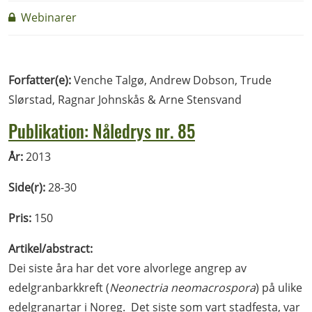
Webinarer
Forfatter(e):
Venche Talgø, Andrew Dobson, Trude
Slørstad, Ragnar Johnskås & Arne Stensvand
Publikation: Nåledrys nr. 85
År:
2013
Side(r):
28-30
Pris:
150
Artikel/abstract:
Dei siste åra har det vore alvorlege angrep av
edelgranbarkkreft (
Neonectria neomacrospora
) på ulike
edelgranartar i Noreg. Det siste som vart stadfesta, var