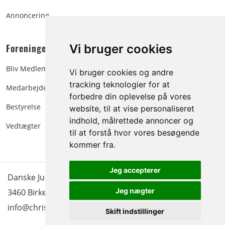
Annoncering
Foreningen:
Vi bruger cookies
Bliv Medlem
Vi bruger cookies og andre
tracking teknologier for at
Medarbejdere
forbedre din oplevelse på vores
Bestyrelse
website, til at vise personaliseret
indhold, målrettede annoncer og
Vedtægter
til at forstå hvor vores besøgende
kommer fra.
Jeg accepterer
Danske Juletræer - træer & grønt | Blokken 15 | DK-
Jeg nægter
3460 Birkerød |
Tlf.: 45 35 24 12
|
info@christmastree.dk
Skift indstillinger