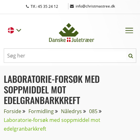
|
info@christmastree.dk
Tlf.: 45 35 24 12
LABORATORIE-FORSØK MED
SOPPMIDDEL MOT
EDELGRANBARKKREFT
Forside
Formidling
Nåledrys
085
Laboratorie-forsøk med soppmiddel mot
edelgranbarkkreft