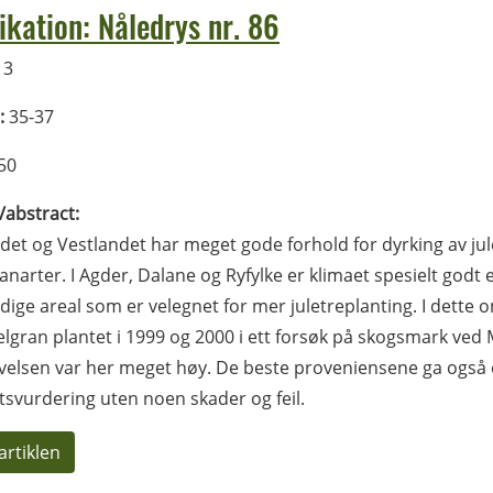
ikation: Nåledrys nr. 86
13
:
35-37
50
l/abstract:
det og Vestlandet har meget gode forhold for dyrking av jule
anarter. I Agder, Dalane og Ryfylke er klimaet spesielt godt 
dige areal som er velegnet for mer juletreplanting. I dette
delgran plantet i 1999 og 2000 i ett forsøk på skogsmark ved 
velsen var her meget høy. De beste proveniensene ga også e
etsvurdering uten noen skader og feil.
artiklen