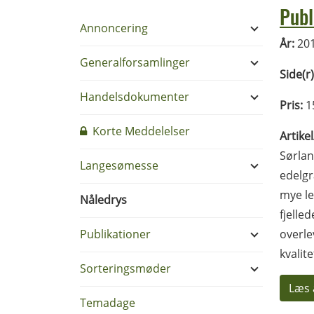
Publ
Annoncering
År:
20
Generalforsamlinger
Side(r)
Handelsdokumenter
Pris:
1
Korte Meddelelser
Artike
Sørlan
Langesømesse
edelgr
mye le
Nåledrys
fjelle
Publikationer
overle
kvalit
Sorteringsmøder
Læs 
Temadage