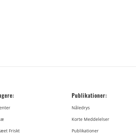
ugere:
Publikationer:
enter
Nåledrys
ræ
Korte Meddelelser
æet Friskt
Publikationer