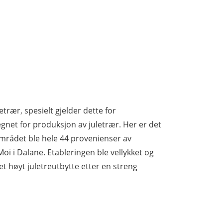
trær, spesielt gjelder dette for
egnet for produksjon av juletrær. Her er det
 området ble hele 44 provenienser av
Moi i Dalane. Etableringen ble vellykket og
t høyt juletreutbytte etter en streng