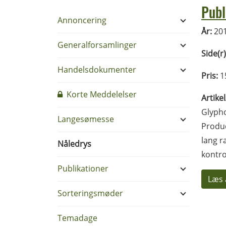
Publ
Annoncering
År:
20
Generalforsamlinger
Side(r)
Handelsdokumenter
Pris:
15
Korte Meddelelser
Artike
Glypho
Langesømesse
Produc
lang r
Nåledrys
kontro
Publikationer
Læs 
Sorteringsmøder
Temadage