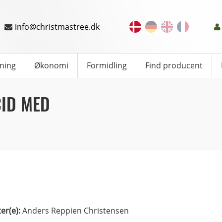
info@christmastree.dk
ning
Økonomi
Formidling
Find producent
CID MED
ter(e):
Anders Reppien Christensen