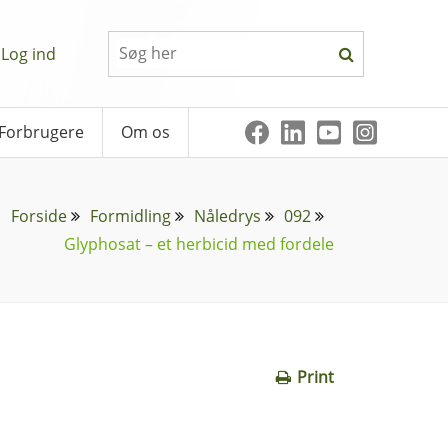
Log ind
Forbrugere
Om os
Forside
Formidling
Nåledrys
092
Glyphosat – et herbicid med fordele
Print