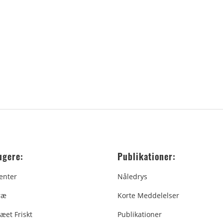
ugere:
Publikationer:
enter
Nåledrys
ræ
Korte Meddelelser
æet Friskt
Publikationer