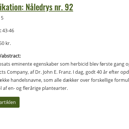
ikation: Nåledrys nr. 92
15
:
43-46
0 kr.
l/abstract:
sats eminente egenskaber som herbicid blev første gang o
ts Company, af Dr. John E. Franz. I dag, godt 40 år efter op
ække handelsnavne, som alle dækker over forskellige formu­le
l af en- og flerårige plantearter.
artiklen