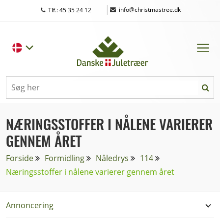
|
info@christmastree.dk
Tlf.: 45 35 24 12
NÆRINGSSTOFFER I NÅLENE VARIERER
GENNEM ÅRET
Forside
Formidling
Nåledrys
114
Næringsstoffer i nålene varierer gennem året
Annoncering