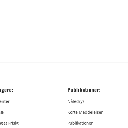
ugere:
Publikationer:
enter
Nåledrys
ræ
Korte Meddelelser
æet Friskt
Publikationer