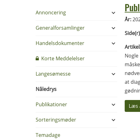
Publ
Annoncering
År:
20
Generalforsamlinger
Side(r)
Handelsdokumenter
Artike
Nogle 
Korte Meddelelser
måske 
nødven
Langesømesse
at dia
Nåledrys
gødnin
Publikationer
Læs 
Sorteringsmøder
Temadage