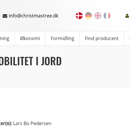
info@christmastree.dk
ning
Økonomi
Formidling
Find producent
BILITET I JORD
ter(e):
Lars Bo Pedersen