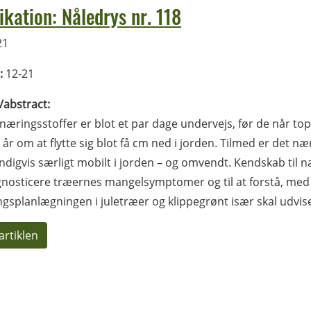
ikation: Nåledrys nr. 118
21
:
12-21
l/abstract:
næringsstoffer er blot et par dage undervejs, før de når to
år om at flytte sig blot få cm ned i jorden. Tilmed er det nær
digvis særligt mobilt i jorden – og omvendt. Kendskab til 
gnosticere træernes mangelsymptomer og til at forstå, med 
gsplanlægningen i juletræer og klippegrønt især skal udvis
artiklen