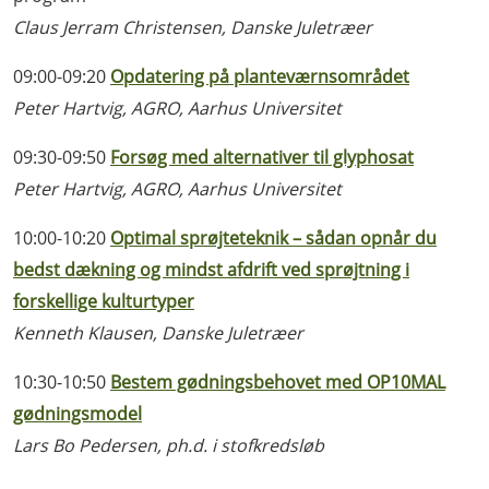
Claus Jerram Christensen, Danske Juletræer
09:00-09:20
Opdatering på planteværnsområdet
Peter Hartvig, AGRO, Aarhus Universitet
09:30-09:50
Forsøg med alternativer til glyphosat
Peter Hartvig, AGRO, Aarhus Universitet
10:00-10:20
Optimal sprøjteteknik – sådan opnår du
bedst dækning og mindst afdrift ved sprøjtning i
forskellige kulturtyper
Kenneth Klausen, Danske Juletræer
10:30-10:50
Bestem gødningsbehovet med OP10MAL
gødningsmodel
Lars Bo Pedersen, ph.d. i stofkredsløb