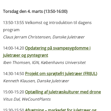
Torsdag den 4. marts (13:50-16:00)
13:50-13:55 Velkomst og introduktion til dagens
program
Claus Jerram Christensen, Danske Juletræer
14:00-14.20
Opdatering på svampesygdomme i
juletræer og pyntegrønt
Iben Thomsen, IGN, Københavns Universitet
14:30-14:50
Projekt om sprøjtefri juletræer (FRIJUL)
Kenneth Klausen, Danske Juletræer
15:00-15:20
Optælling af juletræskulturer med drone
Vitus Dal, WeCountPlants
15:30-15:50
Afsætning – markedet for juletræer og