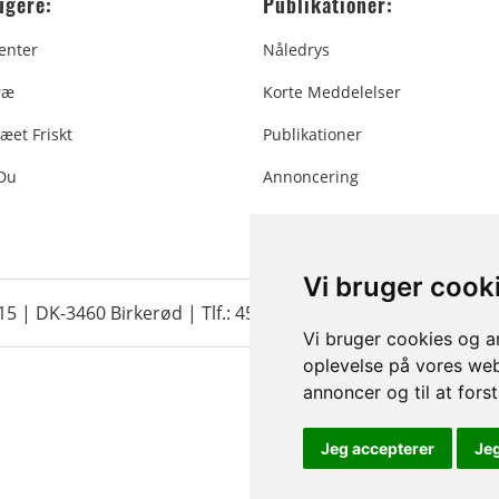
ugere:
Publikationer:
enter
Nåledrys
ræ
Korte Meddelelser
æet Friskt
Publikationer
 Du
Annoncering
Vi bruger cook
 15 | DK-3460 Birkerød |
Tlf.: 45 35 24 12
|
info@christmastr
Vi bruger cookies og an
oplevelse på vores webs
annoncer og til at for
Jeg accepterer
Je