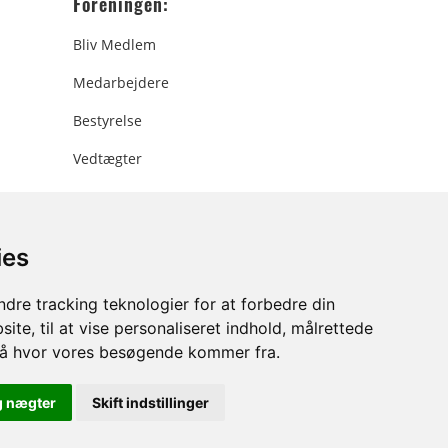
Foreningen:
Bliv Medlem
Medarbejdere
Bestyrelse
Vedtægter
ies
ee.dk
dre tracking teknologier for at forbedre din
ite, til at vise personaliseret indhold, målrettede
stå hvor vores besøgende kommer fra.
g nægter
Skift indstillinger