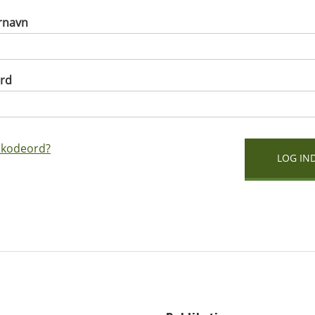
rnavn
rd
 kodeord?