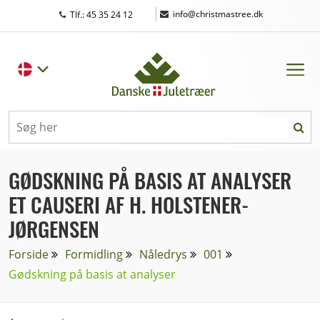
|
info@christmastree.dk
Tlf.: 45 35 24 12
GØDSKNING PÅ BASIS AT ANALYSER
ET CAUSERI AF H. HOLSTENER-
JØRGENSEN
Forside
Formidling
Nåledrys
001
Gødskning på basis at analyser