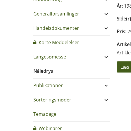
År:
19
Generalforsamlinger
Side(r)
Handelsdokumenter
Pris:
7
Korte Meddelelser
Artike
Artikl
Langesømesse
Læs 
Nåledrys
Publikationer
Sorteringsmøder
Temadage
Webinarer