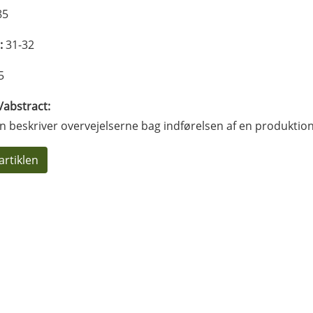
85
:
31-32
5
l/abstract:
en beskriver overvejelserne bag indførelsen af en produkt
artiklen