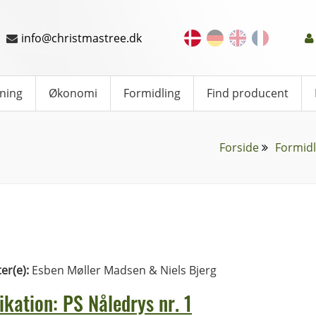
info@christmastree.dk
ning
Økonomi
Formidling
Find producent
Forside
Formidl
ter(e):
Esben Møller Madsen & Niels Bjerg
ikation: PS Nåledrys nr. 1