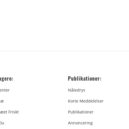
ugere:
Publikationer:
enter
Nåledrys
ræ
Korte Meddelelser
æet Friskt
Publikationer
 Du
Annoncering