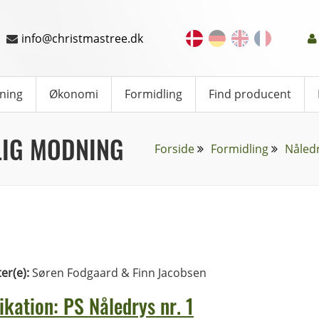
info@christmastree.dk
ning
Økonomi
Formidling
Find producent
LIG MODNING
Forside
Formidling
Nåled
ter(e):
Søren Fodgaard & Finn Jacobsen
ikation: PS Nåledrys nr. 1