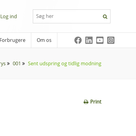
Log ind
Forbrugere
Om os
rys
001
Sent udspring og tidlig modning
Print