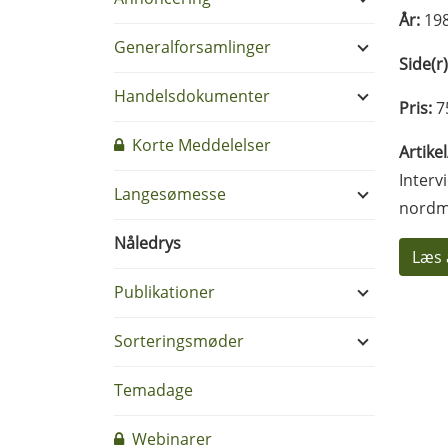
År:
19
Generalforsamlinger
Side(r)
Handelsdokumenter
Pris:
7
Korte Meddelelser
Artike
Interv
Langesømesse
nordm
Nåledrys
Læs 
Publikationer
Sorteringsmøder
Temadage
Webinarer