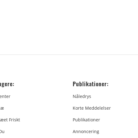
ugere:
Publikationer:
enter
Nåledrys
ræ
Korte Meddelelser
æet Friskt
Publikationer
 Du
Annoncering