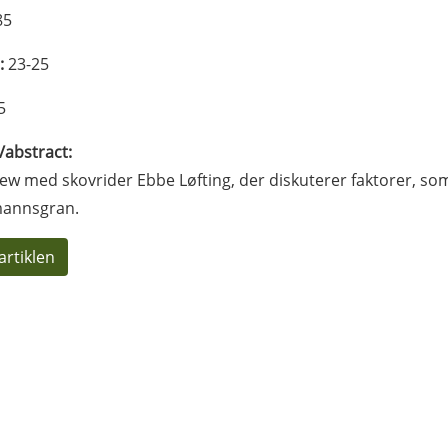
85
:
23-25
5
l/abstract:
iew med skovrider Ebbe Løfting, der diskuterer faktorer, som
annsgran.
artiklen