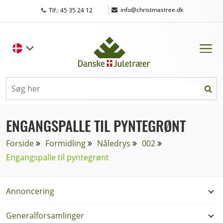
|
info@christmastree.dk
Tlf.: 45 35 24 12
ENGANGSPALLE TIL PYNTEGRØNT
Forside
Formidling
Nåledrys
002
Engangspalle til pyntegrønt
Annoncering
Generalforsamlinger