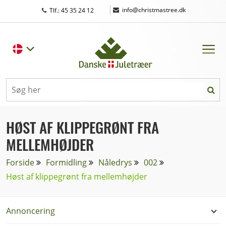
|
info@christmastree.dk
Tlf.: 45 35 24 12
HØST AF KLIPPEGRØNT FRA
MELLEMHØJDER
Forside
Formidling
Nåledrys
002
Høst af klippegrønt fra mellemhøjder
Annoncering