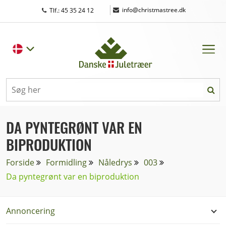
|
info@christmastree.dk
Tlf.: 45 35 24 12
DA PYNTEGRØNT VAR EN
BIPRODUKTION
Forside
Formidling
Nåledrys
003
Da pyntegrønt var en biproduktion
Annoncering