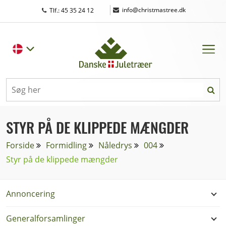
|
info@christmastree.dk
Tlf.: 45 35 24 12
STYR PÅ DE KLIPPEDE MÆNGDER
Forside
Formidling
Nåledrys
004
Styr på de klippede mængder
Annoncering
Generalforsamlinger