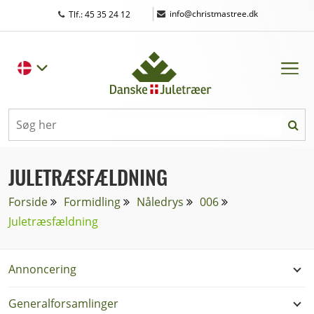
|
info@christmastree.dk
Tlf.: 45 35 24 12
JULETRÆSFÆLDNING
Forside
Formidling
Nåledrys
006
Juletræsfældning
Annoncering
Generalforsamlinger