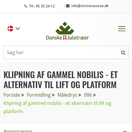
|
info@christmastree.dk
Tlf.: 45 35 24 12
KLIPNING AF GAMMEL NOBILIS - ET
ALTERNATIV TIL LIFT OG PLATFORM
Forside
Formidling
Nåledrys
006
Klipning af gammel nobilis - et alternativ til lift og
platform
Annoncering