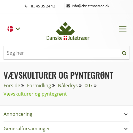
|
info@christmastree.dk
Tlf.: 45 35 24 12
VÆVSKULTURER OG PYNTEGRØNT
Forside
Formidling
Nåledrys
007
Vævskulturer og pyntegrønt
Annoncering
Generalforsamlinger