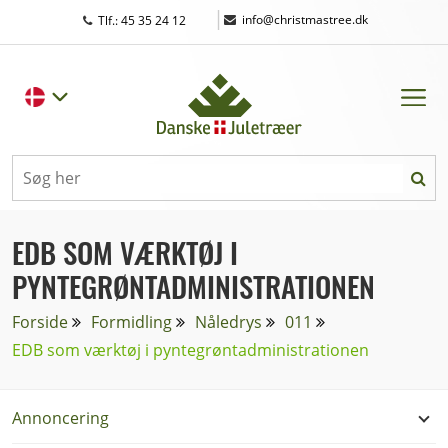
|
info@christmastree.dk
Tlf.: 45 35 24 12
EDB SOM VÆRKTØJ I
PYNTEGRØNTADMINISTRATIONEN
Forside
Formidling
Nåledrys
011
EDB som værktøj i pyntegrøntadministrationen
Annoncering