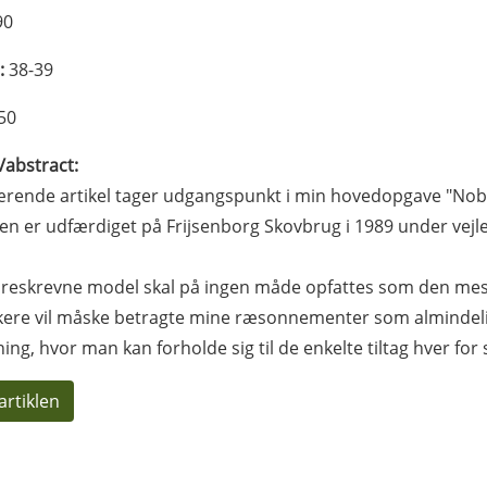
90
:
38-39
50
l/abstract:
ende artikel tager udgangspunkt i min hovedopgave "Nobilis
n er udfærdiget på Frijsenborg Skovbrug i 1989 under vejl
reskrevne model skal på ingen måde opfattes som den mes
kere vil måske betragte mine ræsonnementer som almindeli
ning, hvor man kan forholde sig til de enkelte tiltag hver for s
artiklen