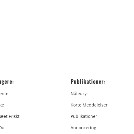
ugere:
Publikationer:
enter
Nåledrys
ræ
Korte Meddelelser
æet Friskt
Publikationer
 Du
Annoncering