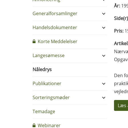
År:
19
Generalforsamlinger
Side(r)
Handelsdokumenter
Pris:
1
Korte Meddelelser
Artike
Nærvær
Langesømesse
Opgave
Nåledrys
Den fo
Publikationer
prakti
vejled
Sorteringsmøder
Læs 
Temadage
Webinarer