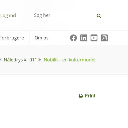
Log ind
Forbrugere
Om os
Nåledrys
011
Nobilis - en kulturmodel
Print