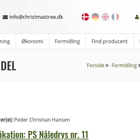
info@christmastree.dk
ning
Økonomi
Formidling
Find producent
ODEL
Forside
Formidling
ter(e):
Peder Christian Hansen
ikation: PS Nåledrys nr. 11