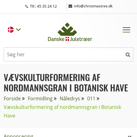
|
info@christmastree.dk
Tlf.: 45 35 24 12
VÆVSKULTURFORMERING AF
NORDMANNSGRAN I BOTANISK HAVE
Forside
Formidling
Nåledrys
011
Vævskulturformering af nordmannsgran i Botanisk
Have
Annoncering