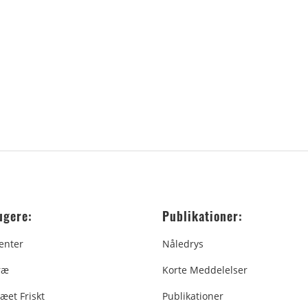
ugere:
Publikationer:
enter
Nåledrys
ræ
Korte Meddelelser
æet Friskt
Publikationer