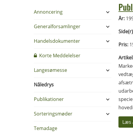
Publ
Annoncering
År:
19
Generalforsamlinger
Side(r)
Handelsdokumenter
Pris:
1
Korte Meddelelser
Artike
Marked
Langesømesse
vedtæg
afsætn
Nåledrys
udarbe
Publikationer
specie
hovedi
Sorteringsmøder
Læs 
Temadage