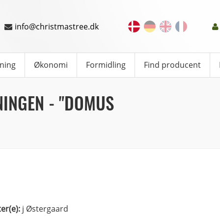
info@christmastree.dk
ning
Økonomi
Formidling
Find producent
INGEN - "DOMUS
ter(e):
j Østergaard