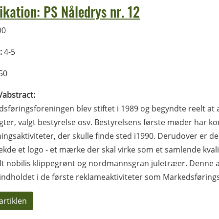
ikation: PS Nåledrys nr. 12
90
:
4-5
50
l/abstract:
sføringsforeningen blev stiftet i 1989 og begyndte reelt at 
ter, valgt bestyrelse osv. Bestyrelsens første møder har ko
ingsaktiviteter, der skulle finde sted i1990. Derudover er de
kde et logo - et mærke der skal virke som et samlende kval
lt nobilis klippegrønt og nordmannsgran juletræer. Denne ar
ndholdet i de første reklameaktiviteter som Markedsføring
artiklen