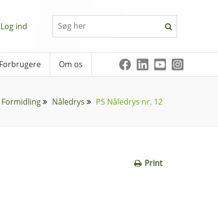
Log ind
Forbrugere
Om os
Formidling
Nåledrys
PS Nåledrys nr. 12
Print