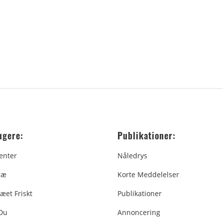
ugere:
Publikationer:
enter
Nåledrys
ræ
Korte Meddelelser
æet Friskt
Publikationer
 Du
Annoncering