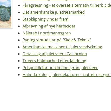
Fåregræsning - et overset alternativ til herbici
Det amerikanske juletræsmarked
Stabklipning vinder frem!
Afprøvning af nye herbicider
Nåletab i nordmannsgran
Pyntegrøntudstyr på "Skov & Teknik"
Amerikanske maskiner til juletræsdyrkning
Detailsalg af juletræer i Californien
Træers holdbarhed efter fældning
Prispolitik for nordmannsgran-juletræer
Halmdækning i juletrækulturer - nattefrost gør