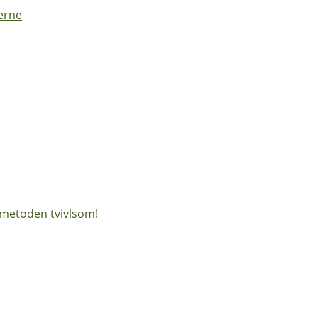
derne
 metoden tvivlsom!