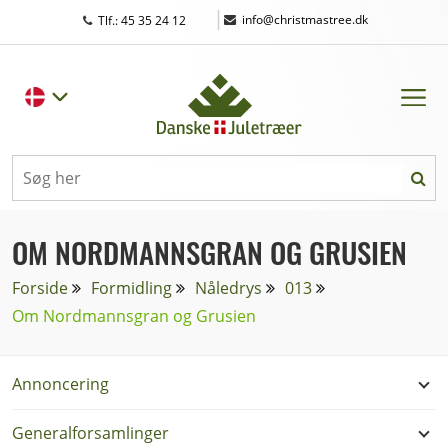
|
info@christmastree.dk
Tlf.: 45 35 24 12
OM NORDMANNSGRAN OG GRUSIEN
Forside
Formidling
Nåledrys
013
Om Nordmannsgran og Grusien
Annoncering
Generalforsamlinger