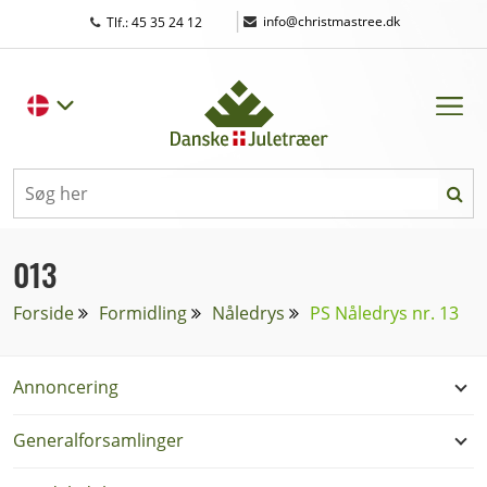
|
info@christmastree.dk
Tlf.: 45 35 24 12
013
Forside
Formidling
Nåledrys
PS Nåledrys nr. 13
Annoncering
Generalforsamlinger