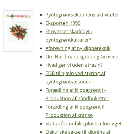
Pyntegrøntsektionens aktiviteter
Eksporten 1990
Et overset skadedyr i
pyntegrøntkulturer?
Afprøvning af ny klippeteknik
Om Nordmannsgran og Grusien
Hvad gør vi uden atrazin?
EDB til hjælp ved styring af
pyntegrøntsæsonen
Forædling af klippegrønt I -
Produktion af håndbuketter
Forædling af klippegrønt II -
Produktion af kranse
Status for nobilis plustræforsøget
Elektriske sakse til klipning af