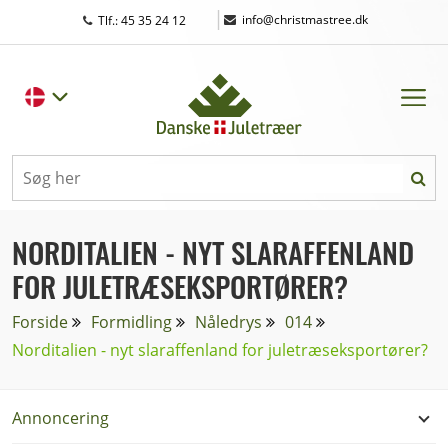
|
info@christmastree.dk
Tlf.: 45 35 24 12
NORDITALIEN - NYT SLARAFFENLAND
FOR JULETRÆSEKSPORTØRER?
Forside
Formidling
Nåledrys
014
Norditalien - nyt slaraffenland for juletræseksportører?
Annoncering