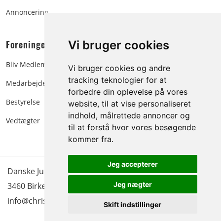
Annoncering
Foreningen:
Vi bruger cookies
Bliv Medlem
Vi bruger cookies og andre
tracking teknologier for at
Medarbejdere
forbedre din oplevelse på vores
Bestyrelse
website, til at vise personaliseret
indhold, målrettede annoncer og
Vedtægter
til at forstå hvor vores besøgende
kommer fra.
Jeg accepterer
Danske Juletræer - træer & grønt | Blokken 15 | DK-
Jeg nægter
3460 Birkerød |
Tlf.: 45 35 24 12
|
info@christmastree.dk
Skift indstillinger