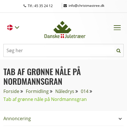
|
info@christmastree.dk
Tlf.: 45 35 24 12
TAB AF GRØNNE NÅLE PÅ
NORDMANNSGRAN
Forside
Formidling
Nåledrys
014
Tab af grønne nåle på Nordmannsgran
Annoncering