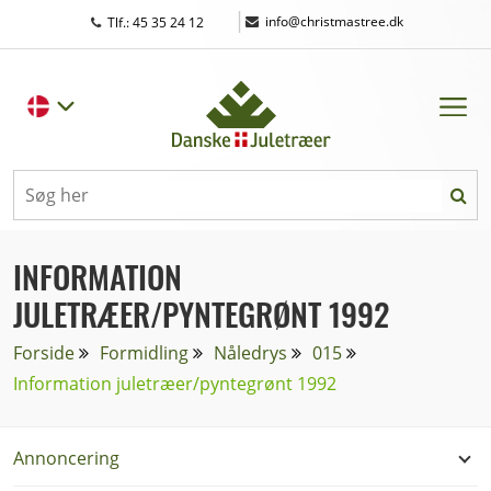
|
info@christmastree.dk
Tlf.: 45 35 24 12
INFORMATION
JULETRÆER/PYNTEGRØNT 1992
Forside
Formidling
Nåledrys
015
Information juletræer/pyntegrønt 1992
Annoncering