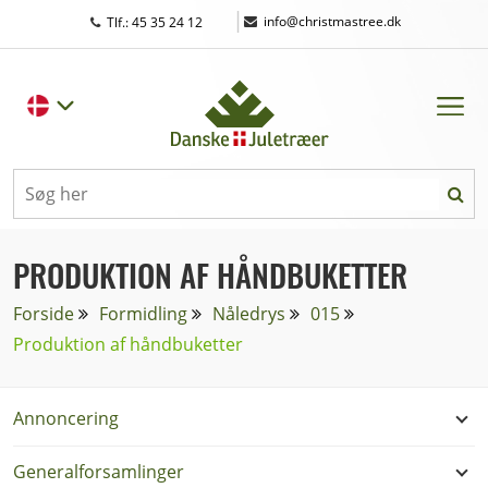
|
info@christmastree.dk
Tlf.: 45 35 24 12
PRODUKTION AF HÅNDBUKETTER
Forside
Formidling
Nåledrys
015
Produktion af håndbuketter
Annoncering
Generalforsamlinger