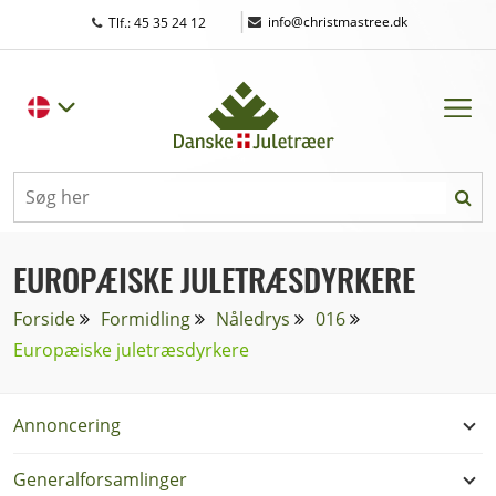
|
info@christmastree.dk
Tlf.: 45 35 24 12
EUROPÆISKE JULETRÆSDYRKERE
Forside
Formidling
Nåledrys
016
Europæiske juletræsdyrkere
Annoncering
Generalforsamlinger