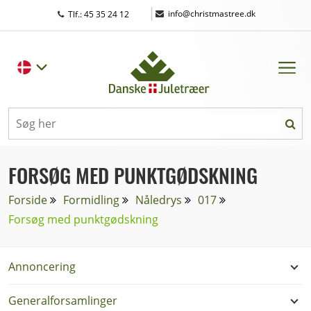
|
info@christmastree.dk
Tlf.: 45 35 24 12
FORSØG MED PUNKTGØDSKNING
Forside
Formidling
Nåledrys
017
Forsøg med punktgødskning
Annoncering
Generalforsamlinger