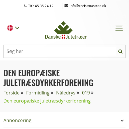
|
info@christmastree.dk
Tlf.: 45 35 24 12
DEN EUROPÆISKE
JULETRÆSDYRKERFORENING
Forside
Formidling
Nåledrys
019
Den europæiske juletræsdyrkerforening
Annoncering