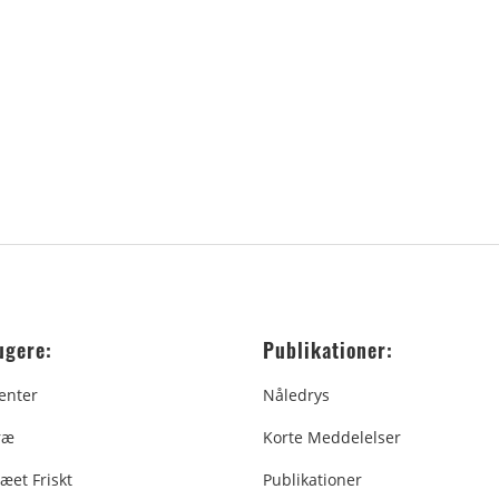
ugere:
Publikationer:
enter
Nåledrys
ræ
Korte Meddelelser
æet Friskt
Publikationer