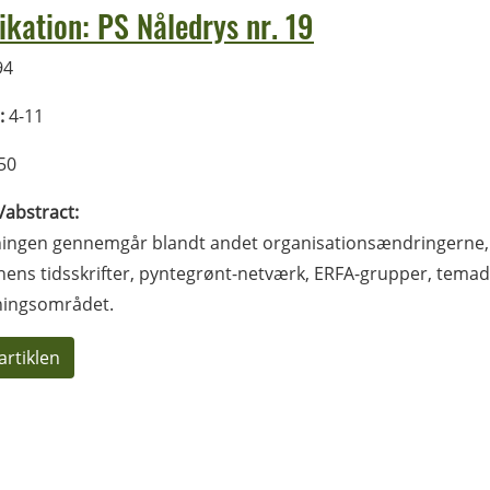
ikation: PS Nåledrys nr. 19
94
:
4-11
50
l/abstract:
ingen gennemgår blandt andet organisationsændringerne, 
nens tidsskrifter, pyntegrønt-netværk, ERFA-grupper, tem
ningsområdet.
artiklen