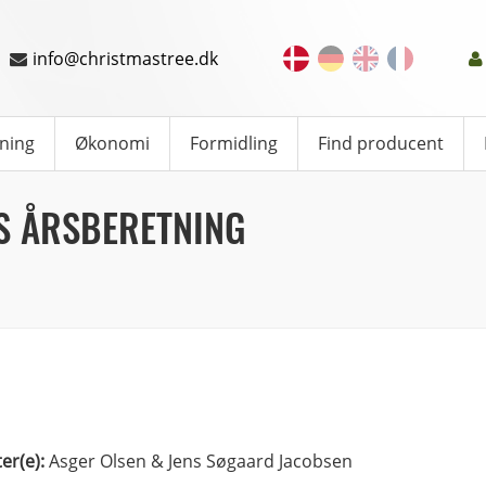
info@christmastree.dk
ning
Økonomi
Formidling
Find producent
S ÅRSBERETNING
ter(e):
Asger Olsen & Jens Søgaard Jacobsen