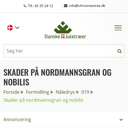
|
info@christmastree.dk
Tlf.: 45 35 24 12
SKADER PÅ NORDMANNSGRAN OG
NOBILIS
Forside
Formidling
Nåledrys
019
Skader på nordmannsgran og nobilis
Annoncering