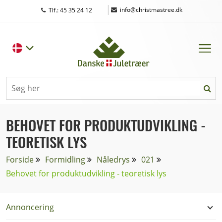
|
info@christmastree.dk
Tlf.: 45 35 24 12
BEHOVET FOR PRODUKTUDVIKLING -
TEORETISK LYS
Forside
Formidling
Nåledrys
021
Behovet for produktudvikling - teoretisk lys
Annoncering