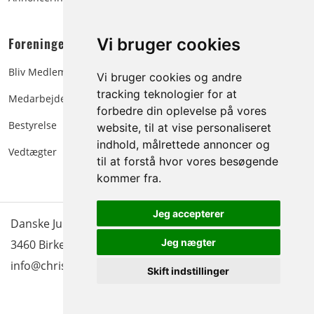
Foreningen:
Vi bruger cookies
Bliv Medlem
Vi bruger cookies og andre
tracking teknologier for at
Medarbejdere
forbedre din oplevelse på vores
Bestyrelse
website, til at vise personaliseret
indhold, målrettede annoncer og
Vedtægter
til at forstå hvor vores besøgende
kommer fra.
Jeg accepterer
Danske Juletræer - træer & grønt | Blokken 15 | DK-
Jeg nægter
3460 Birkerød |
Tlf.: 45 35 24 12
|
info@christmastree.dk
Skift indstillinger