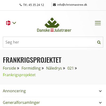
|
info@christmastree.dk
Tlf.: 45 35 24 12
FRANKRIGSPROJEKTET
Forside
Formidling
Nåledrys
021
Frankrigsprojektet
Annoncering
Generalforsamlinger