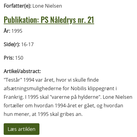
Forfatter(e):
Lone Nielsen
Publikation: PS Nåledrys nr. 21
År:
1995
Side(r):
16-17
Pris:
150
Artikel/abstract:
"Testår" 1994 var året, hvor vi skulle finde
afsætningsmulighederne for Nobilis klippegrønt i
Frankrig. I 1995 skal "varerne på hylderne". Lone Nielsen
fortæller om hvordan 1994-året er gået, og hvordan
hun mener, at 1995 skal gribes an.
Læs artiklen